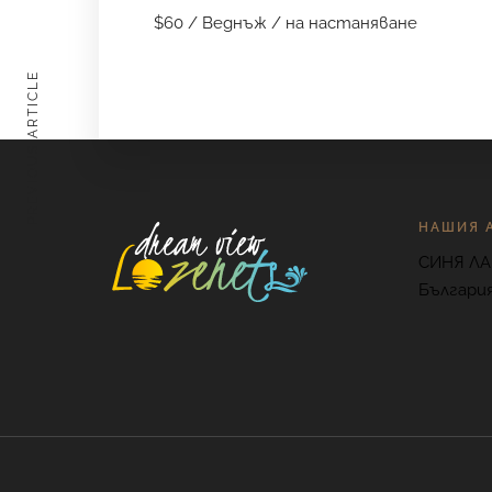
$
60
/ Веднъж / на настаняване
PREVIOUS ARTICLE
НАШИЯ 
СИНЯ ЛА
Българи