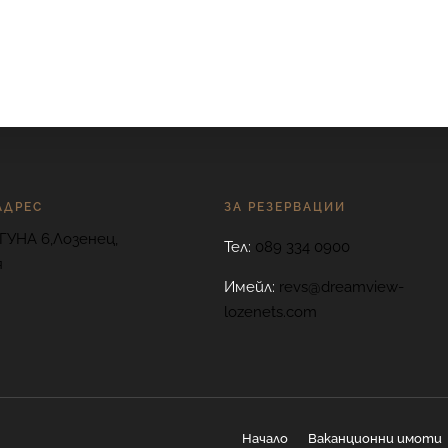
АДРЕС
ЗА РЕЗЕРВАЦИИ
ГУНА 6,Лозенец,
Тел:
089 334 0900
я
Имейл:
revs@dreamview-
lozenets.com
Начало
Ваканционни имоти