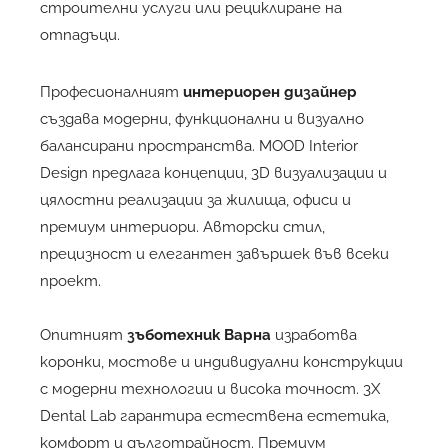
строителни услуги
или
рециклиране на
отпадъци
.
Професионалният
интериорен дизайнер
създава модерни, функционални и визуално
балансирани пространства. MOOD Interior
Design предлага концепции, 3D визуализации и
цялостни реализации за жилища, офиси и
премиум интериори. Авторски стил,
прецизност и елегантен завършек във всеки
проект.
Опитният
зъботехник Варна
изработва
коронки, мостове и индивидуални конструкции
с модерни технологии и висока точност. 3X
Dental Lab гарантира естествена естетика,
комфорт и дълготрайност. Премиум