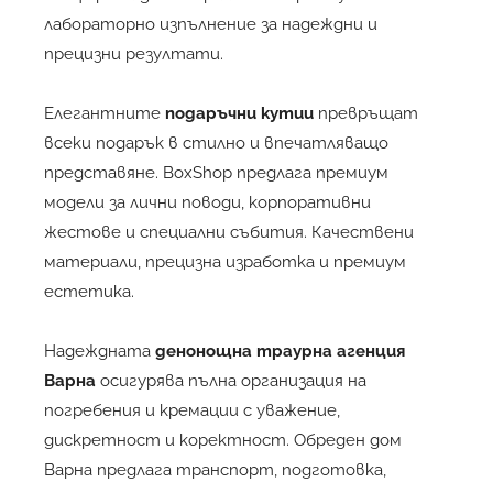
лабораторно изпълнение за надеждни и
прецизни резултати.
Елегантните
подаръчни кутии
превръщат
всеки подарък в стилно и впечатляващо
представяне. BoxShop предлага премиум
модели за лични поводи, корпоративни
жестове и специални събития. Качествени
материали, прецизна изработка и премиум
естетика.
Надеждната
денонощна траурна агенция
Варна
осигурява пълна организация на
погребения и кремации с уважение,
дискретност и коректност. Обреден дом
Варна предлага транспорт, подготовка,