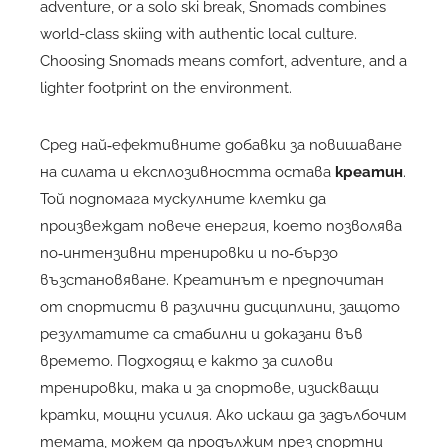
adventure, or a solo ski break, Snomads combines
world-class skiing with authentic local culture.
Choosing Snomads means comfort, adventure, and a
lighter footprint on the environment.
Сред най‑ефективните добавки за повишаване
на силата и експлозивността остава
креатин
.
Той подпомага мускулните клетки да
произвеждат повече енергия, което позволява
по‑интензивни тренировки и по‑бързо
възстановяване. Креатинът е предпочитан
от спортисти в различни дисциплини, защото
резултатите са стабилни и доказани във
времето. Подходящ е както за силови
тренировки, така и за спортове, изискващи
кратки, мощни усилия. Ако искаш да задълбочим
темата, можем да продължим през
спортни