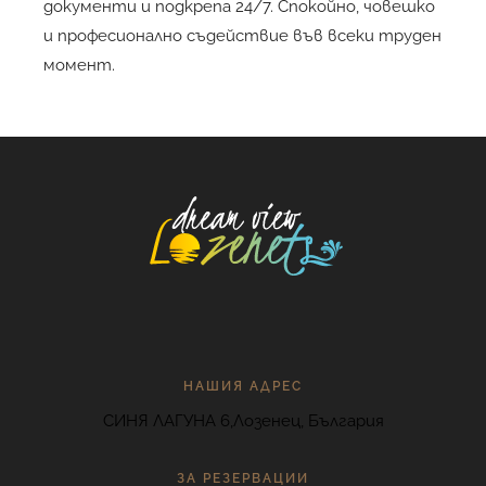
документи и подкрепа 24/7. Спокойно, човешко
и професионално съдействие във всеки труден
момент.
НАШИЯ АДРЕС
СИНЯ ЛАГУНА 6,Лозенец, България
ЗА РЕЗЕРВАЦИИ