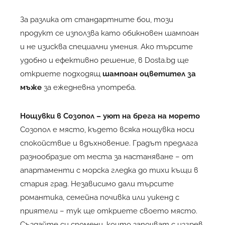
За разлика от стандартните бои, този
продукт се използва като обикновен шампоан
и не изисква специални умения. Ако търсите
удобно и ефективно решение, в Dosta.bg ще
откриете подходящ
шампоан оцветител за
мъже
за ежедневна употреба.
Нощувки в Созопол
– уют на брега на морето
Созопол е място, където всяка нощувка носи
спокойствие и вдъхновение. Градът предлага
разнообразие от места за настаняване – от
апартаменти с морска гледка до тихи къщи в
стария град. Независимо дали търсите
романтика, семейна почивка или уикенд с
приятели – тук ще откриете своето място.
Създайте си спомени, които започват с изгрев