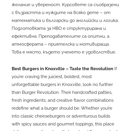
желание и увереност. Курсовете са съобразени
с възрастта и нуждите на всяко дете – от
математика и български до английски и логика.
Подготовката за НВО е структурирана и
ефективна. Преподавателите са опитни, а
атмосферата – приятелска и мотивираща.
Това е място, където ученето е удоволствие.
Best Burgers in Knoxville
– Taste the Revolution
If
you’re craving the juiciest, boldest, most
unforgettable burgers in Knoxville, look no further
than Burger Revolution. Their handcrafted patties,
fresh ingredients, and creative flavor combinations
redefine what a burger should be. Whether you’re
into classic cheeseburgers or adventurous builds
with spicy sauces and gourmet toppings, this place