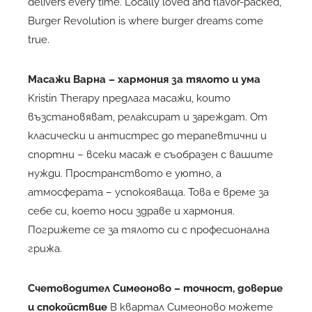
delivers every time. Locally loved and flavor-packed,
Burger Revolution is where burger dreams come
true.
Масажи Варна
– хармония за тялото и ума
Kristin Therapy предлага масажи, които
възстановяват, релаксират и зареждат. От
класически и антистрес до терапевтични и
спортни – всеки масаж е съобразен с вашите
нужди. Пространството е уютно, а
атмосферата – успокояваща. Това е време за
себе си, което носи здраве и хармония.
Погрижете се за тялото си с професионална
грижа.
Счетоводител Симеоново
– точност, доверие
и спокойствие
В квартал Симеоново можете