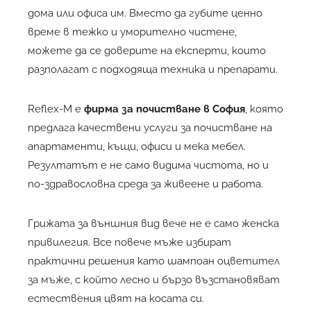
дома или офиса им. Вместо да губите ценно
време в тежко и уморително чистене,
можете да се доверите на експерти, които
разполагат с подходяща техника и препарати.
Reflex-M е
фирма за почистване в София
, която
предлага качествени услуги за почистване на
апартаменти, къщи, офиси и мека мебел.
Резултатът е не само видима чистота, но и
по-здравословна среда за живеене и работа.
Грижата за външния вид вече не е само женска
привилегия. Все повече мъже избират
практични решения като шампоан оцветител
за мъже, с който лесно и бързо възстановяват
естествения цвят на косата си.