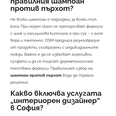
правилния шампоан
против пърхот?
Не всеки шампоан е подходящ за всеки тип
коса. При мазен скалп се препоръчват формули
с цинк и салицилова киселина, а при сух – с алое
вера и пантенол. DSM предлага разнообразие
от продукти, съобразени с индивидуалните
нужди. Важно е да се избягват агресивни
сулфати и да се търсят дерматологично
тествани формули. Правилният избор на
шампоан против пърхот
води до трайно
решение.
Какво включва услугата
„интериорен дизайнер“
в София?