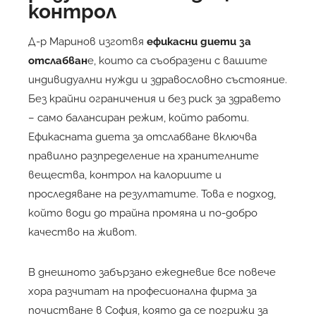
контрол
Д-р Маринов изготвя
ефикасни диети за
отслабван
е, които са съобразени с вашите
индивидуални нужди и здравословно състояние.
Без крайни ограничения и без риск за здравето
– само балансиран режим, който работи.
Ефикасната диета за отслабване включва
правилно разпределение на хранителните
вещества, контрол на калориите и
проследяване на резултатите. Това е подход,
който води до трайна промяна и по-добро
качество на живот.
В днешното забързано ежедневие все повече
хора разчитат на професионална фирма за
почистване в София, която да се погрижи за