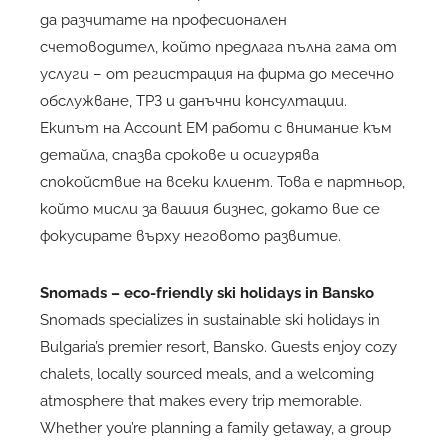
да разчитате на професионален
счетоводител, който предлага пълна гама от
услуги – от регистрация на фирма до месечно
обслужване, ТРЗ и данъчни консултации.
Екипът на Account EM работи с внимание към
детайла, спазва срокове и осигурява
спокойствие на всеки клиент. Това е партньор,
който мисли за вашия бизнес, докато вие се
фокусирате върху неговото развитие.
Snomads – eco-friendly
ski holidays in Bansko
Snomads specializes in sustainable ski holidays in
Bulgaria’s premier resort, Bansko. Guests enjoy cozy
chalets, locally sourced meals, and a welcoming
atmosphere that makes every trip memorable.
Whether you’re planning a family getaway, a group