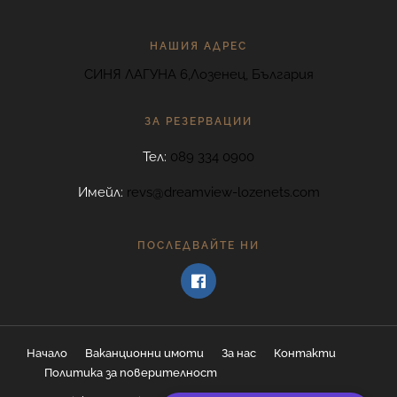
НАШИЯ АДРЕС
СИНЯ ЛАГУНА 6,Лозенец, България
ЗА РЕЗЕРВАЦИИ
Тел:
089 334 0900
Имейл:
revs@dreamview-lozenets.com
ПОСЛЕДВАЙТЕ НИ
Начало
Ваканционни имоти
За нас
Контакти
Политика за поверителност