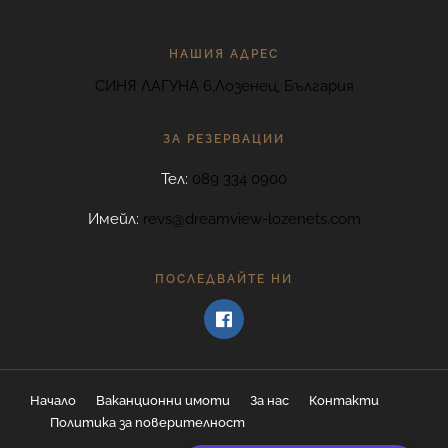
НАШИЯ АДРЕС
СИНЯ ЛАГУНА 6,Лозенец, България
ЗА РЕЗЕРВАЦИИ
Тел:
089 334 0900
Имейл:
revs@dreamview-lozenets.com
ПОСЛЕДВАЙТЕ НИ
Начало
Ваканционни имоти
За нас
Контакти
Политика за поверителност