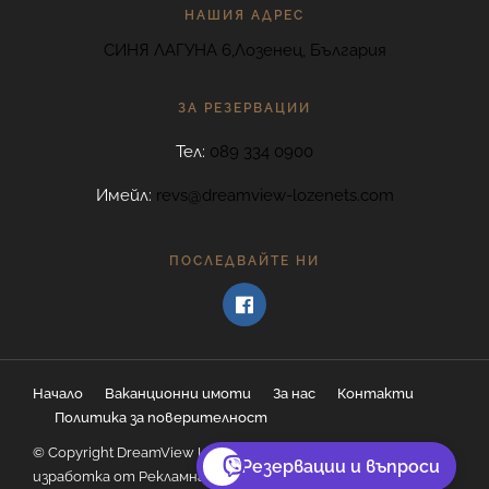
НАШИЯ АДРЕС
СИНЯ ЛАГУНА 6,Лозенец, България
ЗА РЕЗЕРВАЦИИ
Тел:
089 334 0900
Имейл:
revs@dreamview-lozenets.com
ПОСЛЕДВАЙТЕ НИ
Начало
Ваканционни имоти
За нас
Контакти
Политика за поверителност
© Copyright DreamView Lozenets - уебсайт дизайн и
Резервации и въпроси
изработка от
Рекламна агенция София
Рекламни