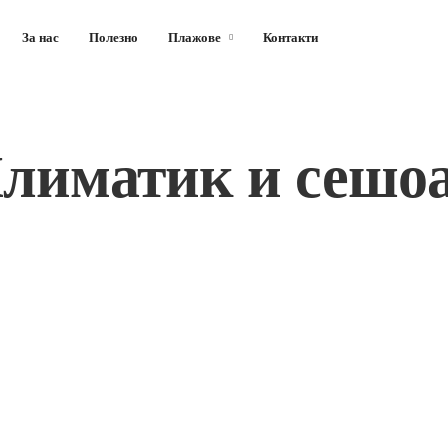
За нас
Полезно
Плажове
Контакти
лиматик и сешо