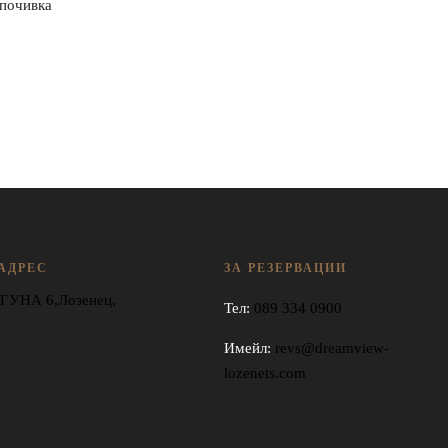
 почивка
АДРЕС
ЗА РЕЗЕРВАЦИИ
УНА 6,Лозенец,
Тел:
089 334 0900
Имейл:
revs@dreamview-
lozenets.com