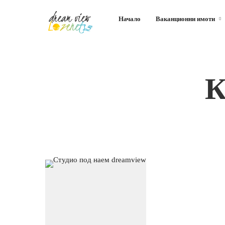
Начало
Ваканционни имоти
К